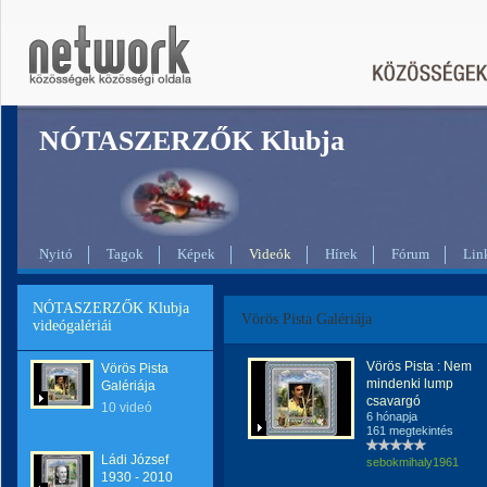
NÓTASZERZŐK Klubja
Nyitó
Tagok
Képek
Videók
Hírek
Fórum
Lin
NÓTASZERZŐK Klubja
Vörös Pista Galériája
videógalériái
Vörös Pista : Nem
Vörös Pista
mindenki lump
Galériája
csavargó
10 videó
6 hónapja
161 megtekintés
Ládi József
sebokmihaly1961
1930 - 2010