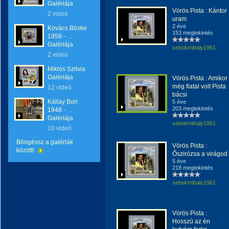
Galériája
Vörös Pista : Kántor
2 videó
uram
2 éve
Kovács Böske
153 megtekintés
1958 - . .
Galériája
sebokmihaly1961
2 videó
Miklós Szilvia
Galériája
Vörös Pista : Amikor
még fiatal volt Pista
12 videó
bácsi
Kállay Bori
5 éve
203 megtekintés
1948 - . .
Galériája
sebokmihaly1961
10 videó
Böngéssz a galériák
Vörös Pista :
között!
Őszirózsa a virágod
5 éve
218 megtekintés
sebokmihaly1961
Vörös Pista :
Hosszú az én