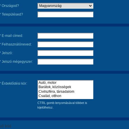
* Országod?
* Településed?
* E-mail címed:
* Felhasználóneved:
* Jelszó:
* Jelszó mégegyszer:
* Érdeklődési kör:
CTRL gomb lenyomásával többet is
kijelölhetsz.
rző kód