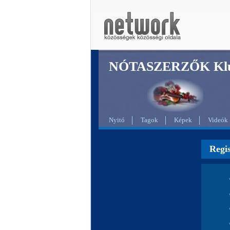
NÓTASZERZŐK Klu
Nyitó
Tagok
Képek
Videók
Regis