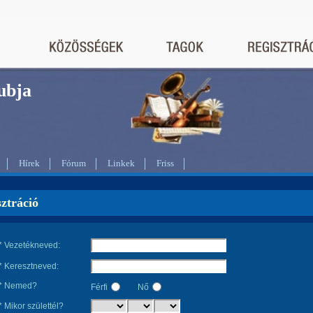
bja
Hírek
Fórum
Linkek
Friss
ztráció
* Vezetékneved:
* Keresztneved:
* Nemed?
Férfi
Nő
* Mikor születtél?