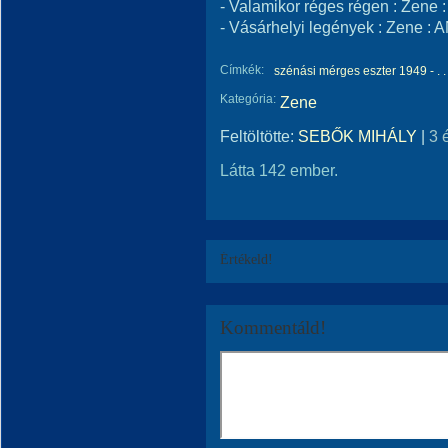
- Valamikor réges régen : Ze
- Vásárhelyi legények : Zene 
Címkék:
szénási mérges eszter 1949 - . .
Kategória:
Zene
Feltöltötte:
SEBŐK MIHÁLY
|
3 
Látta 142 ember.
Értékeld!
Kommentáld!