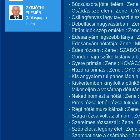
- Búcsúszóra jöttél felém : Z
GYIMÓTHI
- Csárdás szerelem : Zene : 
ELEMÉR
- Csillagfényes lágy tavaszi é
(Nótáspapa)
- Debellácsi nagyvásárban : Z
1 kép
- Eltűnt idők szép emléke : Z
- Édesanyám legszebb lánya 
- Édesanyám nótafája: Zene :
- Édes rózsám : Zene : SZAB
- Göndör hajú szőke kislány 
- Gyere prímás : Zene : KOV
- Húzd rá prímás : Zene : GYŐ
- Kis angyalom tulipános ládáj
- Kiskertemben kinyílott a pü
- Mikor eljön a vasárnap délu
- Neked írom ezt a nótát : Zen
- Piros rózsa fehér rózsa tul
- Régi nótát muzsikálnak : Ze
- Sárga rózsa volt az álmom :
- Szerelmes rózsaszál : Zene 
- Szép élet a legény élet : Z
- Szombat este a csárdába : Z