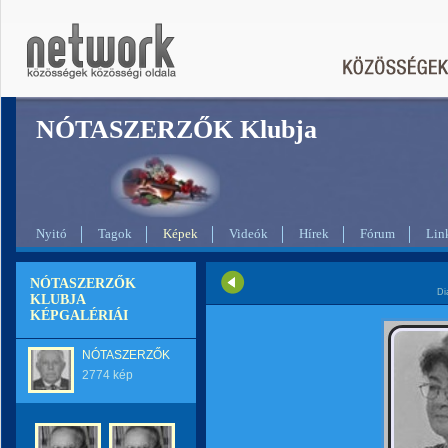
NÓTASZERZŐK Klubja
Nyitó
Tagok
Képek
Videók
Hírek
Fórum
Lin
NÓTASZERZŐK
Di
KLUBJA
KÉPGALÉRIÁI
NÓTASZERZŐK
2774 kép