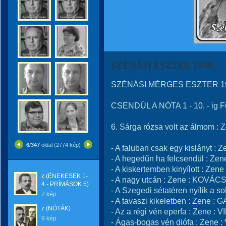
SZÉNÁSI ESZTER 1949 - . 
SZÉNÁSI MÉRGES ESZTER 1949
CSENDÜL A NÓTA 1 - 10. - ig 
6. Sárga rózsa volt az álmom 
6/347
oldal (2774 kép)
- A faluban csak egy kislányt 
- A hegedűn ha felcsendül : 
- A kiskertemben kinyílott : 
z (ÉNEKESEK 1-
- A nagy utcán : Zene : KOVÁ
4 - PRÍMÁSOK 5)
- A Szegedi sétatéren nyílik a
7 kép
- A tavaszi kikeletben : Zene
z (NÓTÁK)
- Az a régi vén eperfa : Zen
9 kép
- Ágas-bogas vén diófa : Zene