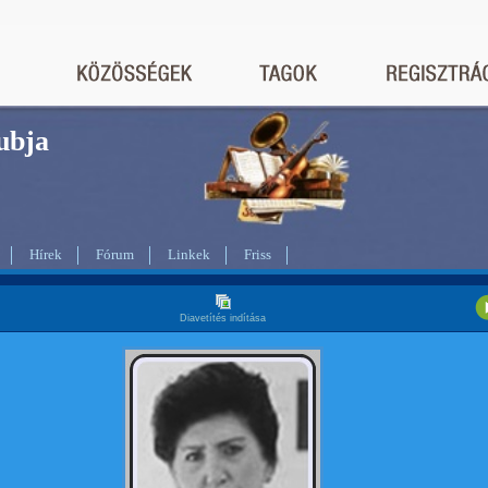
bja
Hírek
Fórum
Linkek
Friss
Diavetítés indítása