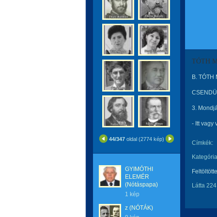
TÓTH M
B. TÓTH 
CSENDÜL 
3. Mondj
- Itt va
44/347
oldal (2774 kép)
Címkék:
Kategória
GYIMÓTHI
Feltöltött
ELEMÉR
(Nótáspapa)
Látta 224
1 kép
z (NÓTÁK)