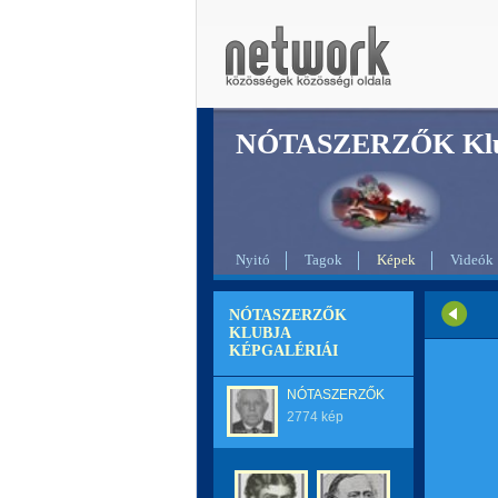
NÓTASZERZŐK Klu
Nyitó
Tagok
Képek
Videók
NÓTASZERZŐK
KLUBJA
KÉPGALÉRIÁI
NÓTASZERZŐK
2774 kép