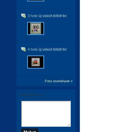
3 hete
új videót töltött fel:
4 hete
új videót töltött fel:
Friss események »
Szólj hozzá te is!