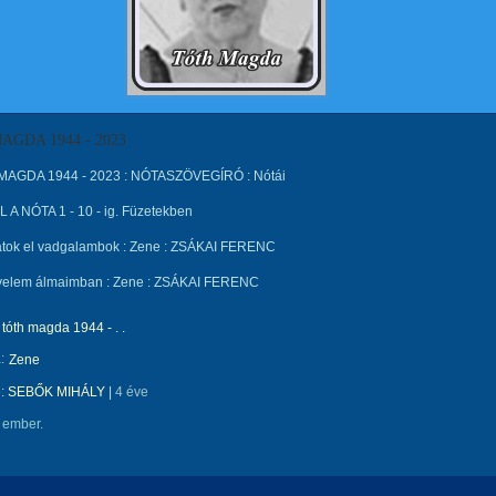
AGDA 1944 - 2023
MAGDA 1944 - 2023 : NÓTASZÖVEGÍRÓ : Nótái
A NÓTA 1 - 10 - ig. Füzetekben
átok el vadgalambok : Zene : ZSÁKAI FERENC
gy velem álmaimban : Zene : ZSÁKAI FERENC
tóth magda 1944 - . .
:
Zene
e:
SEBŐK MIHÁLY
|
4 éve
 ember.