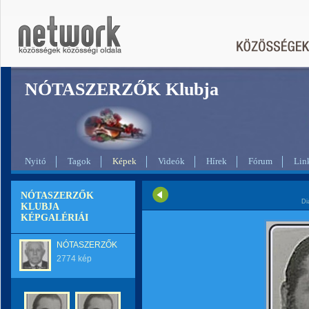
NÓTASZERZŐK Klubja
Nyitó
Tagok
Képek
Videók
Hírek
Fórum
Lin
NÓTASZERZŐK
Di
KLUBJA
KÉPGALÉRIÁI
NÓTASZERZŐK
2774 kép