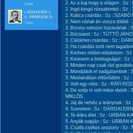
2. Az a baj hogy a világon : S
1 kép
2. Ingó-bingó rózsabimbó : S
z (ÉNEKESEK 1-
2. Katica csárdás : Sz : SZAB
4 - PRÍMÁSOK 5)
2. Nem várlak én vissza többé
7 kép
3. Bizony sokszor hazavárlak 
3. Búcsúest : Sz : TÜTTŐ JÁN
3. Ciklámen csárdás : Sz : D
3. Ha csárdás szól nem tagad
3. Kedves nótám eldalolom : 
3. Keresem a boldogságot : S
3. Minden nap csak rád gondo
3. Mondjátok el vadgalambok :
3. Mostanában eltűnődöm : S
3. Volt egy nóta : Sz : RÁFI RÓ
4. De szép is volt mikor dalo
MIKLÓS
4. Jaj de nehéz a leánynak : 
4. Szerelem : Sz : DÁRDAI E
4. Te édes élet : Sz : URBÁN 
5. Anyák napján : Sz : URBÁN
5. Csalfa csókos asszony : S