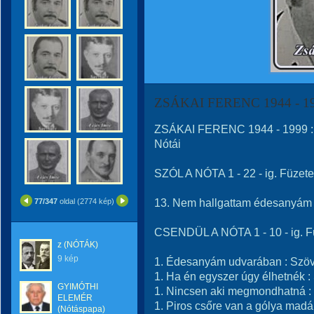
ZSÁKAI FERENC 1944 - 1
ZSÁKAI FERENC 1944 - 1999
Nótái
SZÓL A NÓTA 1 - 22 - ig. Füzet
13. Nem hallgattam édesany
77/347
oldal (2774 kép)
CSENDÜL A NÓTA 1 - 10 - ig. 
z (NÓTÁK)
9 kép
1. Édesanyám udvarában : Sz
1. Ha én egyszer úgy élhetnék
GYIMÓTHI
1. Nincsen aki megmondhatná
ELEMÉR
1. Piros csőre van a gólya ma
(Nótáspapa)