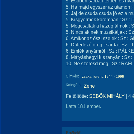
5. Esőben sárban télben és n
5. Ha majd egyszer az utamon
5. Jaj de csuda csuda jó ez a
5. Kisgyermek koromban : Sz
5. Megcsaltak a hazug álmok 
5. Nincs akinek muzsikáljak :
6. Amikor az őszi szelek : Sz
6. Düledező öreg csárda : Sz 
6. Emlék anyámról : Sz : PÁ
8. Mátyáshegyi kis tanyán : 
10. Ne szeresd meg : Sz : RÁ
Címkék:
zsákai ferenc 1944 - 1999
Kategória:
Zene
Feltöltötte:
SEBŐK MIHÁLY
|
4 
Látta 181 ember.
Értékeld!