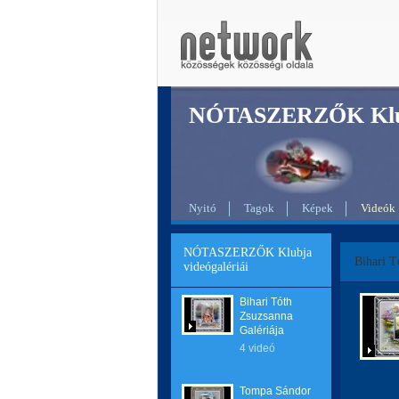
NÓTASZERZŐK Klu
Nyitó
Tagok
Képek
Videók
NÓTASZERZŐK Klubja
Bihari T
videógalériái
Bihari Tóth
Zsuzsanna
Galériája
4 videó
Tompa Sándor