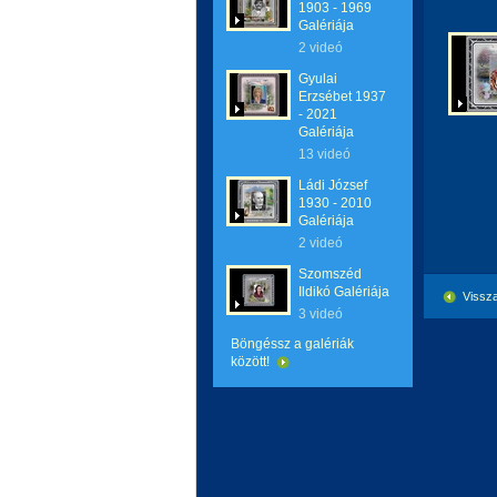
1903 - 1969
Galériája
2 videó
Gyulai
Erzsébet 1937
- 2021
Galériája
13 videó
Ládi József
1930 - 2010
Galériája
2 videó
Szomszéd
Ildikó Galériája
Vissza
3 videó
Böngéssz a galériák
között!