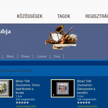
bja
Hírek
Fórum
Linkek
Friss
óth Zsuzsanna Galériája
Bihari Tóth
Bihari Tóth
Zsuzsanna : Eresz
Zsuzsanna :
alatt fészkel a
Édesanyám a
fecske
kendőm
1 éve
2 éve
106 megtekintés
158 megtekintés
sebokmihaly1961
sebokmihaly1961