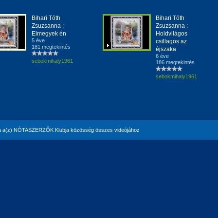
Bihari Tóth
Bihari Tóth
Zsuzsanna :
Zsuzsanna :
Elmegyek én
Holdvilágos
5 éve
csillagos az
181 megtekintés
éjszaka
6 éve
sebokmihaly1961
186 megtekintés
sebokmihaly1961
 a(z) NÓTASZERZŐK Klubja közösség összes videójához