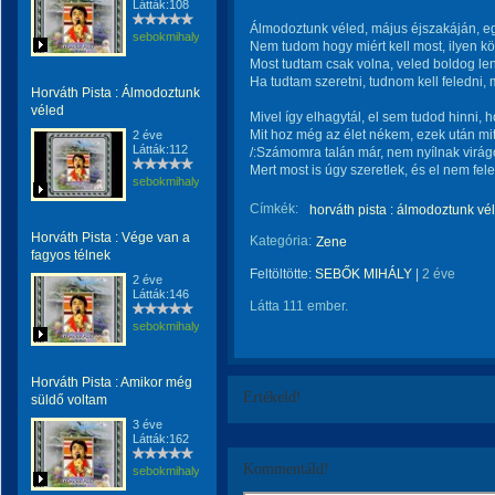
Látták:108
Álmodoztunk véled, május éjszakáján, e
sebokmihaly1961
Nem tudom hogy miért kell most, ilyen k
Most tudtam csak volna, veled boldog len
Ha tudtam szeretni, tudnom kell feledni
Horváth Pista : Álmodoztunk
véled
Mivel így elhagytál, el sem tudod hinni, h
Mit hoz még az élet nékem, ezek után m
2 éve
Látták:112
/:Számomra talán már, nem nyílnak virág
Mert most is úgy szeretlek, és el nem fel
sebokmihaly1961
Címkék:
horváth pista : álmodoztunk vé
Horváth Pista : Vége van a
Kategória:
Zene
fagyos télnek
Feltöltötte:
SEBŐK MIHÁLY
|
2 éve
2 éve
Látták:146
Látta 111 ember.
sebokmihaly1961
Horváth Pista : Amikor még
Értékeld!
süldő voltam
3 éve
Látták:162
Kommentáld!
sebokmihaly1961