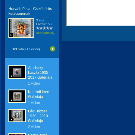
Horváth Pista : Csikóbőrös
kulacsomnak
3 éve
Látták:158
sebokmihaly1961
1/3
oldal (17 videó)
Aradszky
László 1935 -
2017 Galériája
1 videó
Konrádi Imre
Galériája
1 videó
Ládi József
1930 - 2010
Galériája
2 videó