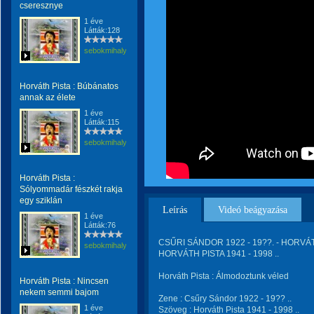
cseresznye
1 éve
Látták:128
sebokmihaly1961
Horváth Pista : Búbánatos
annak az élete
1 éve
Látták:115
sebokmihaly1961
Horváth Pista :
Sólyommadár fészkét rakja
egy sziklán
Leírás
Videó beágyazása
1 éve
Látták:76
CSŰRI SÁNDOR 1922 - 19??. - HORVÁTH
sebokmihaly1961
HORVÁTH PISTA 1941 - 1998 ..
Horváth Pista : Álmodoztunk véled
Horváth Pista : Nincsen
nekem semmi bajom
Zene : Csűry Sándor 1922 - 19?? ..
1 éve
Szöveg : Horváth Pista 1941 - 1998 ..