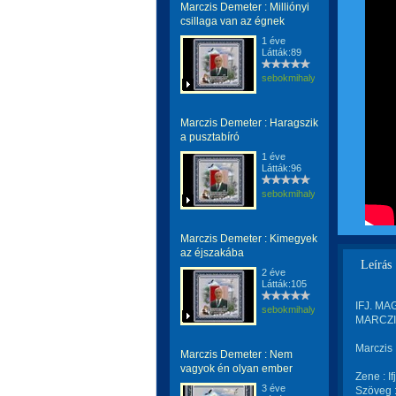
Marczis Demeter : Milliónyi
csillaga van az égnek
1 éve
Látták:89
sebokmihaly1961
Marczis Demeter : Haragszik
a pusztabíró
1 éve
Látták:96
sebokmihaly1961
Marczis Demeter : Kimegyek
az éjszakába
Leírás
2 éve
Látták:105
IFJ. MA
sebokmihaly1961
MARCZIS
Marczis 
Marczis Demeter : Nem
vagyok én olyan ember
Zene : I
3 éve
Szöveg :