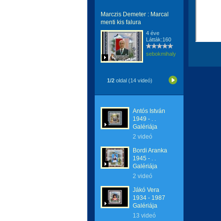
Marczis Demeter : Marcal
menti kis falura
4 éve
Látták:160
sebokmihaly1961
1/2
oldal (14 videó)
Antós István
1949 - . .
Galériája
2 videó
Bordi Aranka
1945 - . .
Galériája
2 videó
Jákó Vera
1934 - 1987
Galériája
13 videó