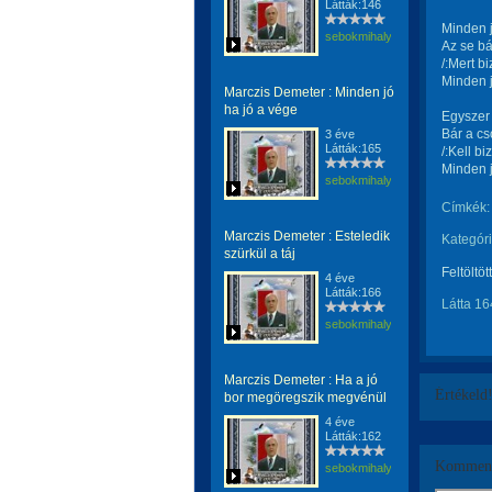
Látták:146
Minden j
sebokmihaly1961
Az se bá
/:Mert b
Minden j
Marczis Demeter : Minden jó
ha jó a vége
Egyszer 
Bár a cs
3 éve
Látták:165
/:Kell b
Minden j
sebokmihaly1961
Címkék:
Marczis Demeter : Esteledik
Kategóri
szürkül a táj
Feltöltöt
4 éve
Látták:166
Látta 16
sebokmihaly1961
Marczis Demeter : Ha a jó
Értékeld
bor megöregszik megvénül
4 éve
Látták:162
Komment
sebokmihaly1961