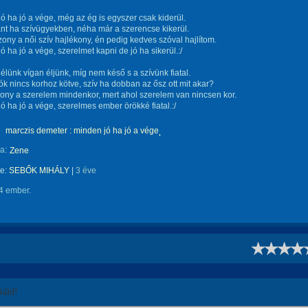
ó ha jó a vége, még az ég is egyszer csak kiderül.
nt ha szívügyekben, néha már a szerencse kikerül.
izony a női szív hajlékony, én pedig kedves szóval hajlítom.
ó ha jó a vége, szerelmet kapni de jó ha sikerül.:/
élünk vígan éljünk, míg nem késő s a szívünk fiatal.
ók nincs korhoz kötve, szív ha dobban az ősz ott mit akar?
izony a szerelem mindenkor, mert ahol szerelem van nincsen kor.
ó ha jó a vége, szerelmes ember örökké fiatal.:/
marczis demeter : minden jó ha jó a vége
a:
Zene
te:
SEBŐK MIHÁLY
|
3 éve
4 ember.
!
áld!