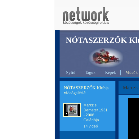
NÓTASZERZŐK Klu
Nyitó
Tagok
Képek
Videók
Marczis
NÓTASZERZŐK Klubja
videógalériái
Marczis
Demeter 1931
- 2008
Galériája
14 videó