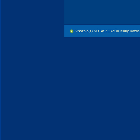
Vissza a(z) NÓTASZERZŐK Klubja közöss