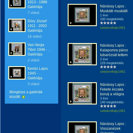
1913 - 1988
Nánássy Lajos :
Galériája
Muskátli muskátli
7 videó
1 éve
100 megtekintés
Dóry József
1911 - 2002
sebokmihaly1961
Galériája
16 videó
Vas-Varga
Nánássy Lajos :
Tibor 1946 - . .
Kalapomra páros
Galériája
tubarózsát tettem
2 éve
2 videó
129 megtekintés
Kenéz Lajos
sebokmihaly1961
1945 - . .
Galériája
3 videó
Nánássy Lajos :
Fekete éccaka
Böngéssz a galériák
borulj a világra
között!
3 éve
140 megtekintés
sebokmihaly1961
Nánássy Lajos :
Visszanézek