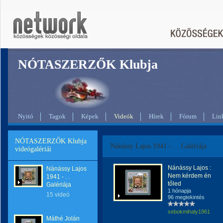
NÓTASZERZŐK Klubja
Nyitó
Tagok
Képek
Videók
Hírek
Fórum
Lin
NÓTASZERZŐK Klubja
Nánássy Lajos 1941 - . . Galériája
videógalériái
Nánássy Lajos :
Nánássy Lajos
Nem kérdem én
1941 - . .
tőled
Galériája
1 hónapja
15 videó
96 megtekintés
sebokmihaly1961
Máthé Jolán