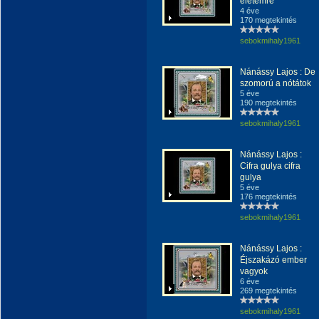
életemre
4 éve
170 megtekintés
sebokmihaly1961
Nánássy Lajos : De
szomorú a nótátok
5 éve
190 megtekintés
sebokmihaly1961
Nánássy Lajos :
Cifra gulya cifra
gulya
5 éve
176 megtekintés
sebokmihaly1961
Nánássy Lajos :
Éjszakázó ember
vagyok
6 éve
269 megtekintés
sebokmihaly1961