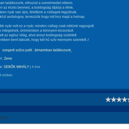
an találkozunk, elhozod a szerelmedet nékem.
 az érzés benned, a boldogság átjárja a lélek.
ben nyár van újra, felettünk a csillagok kigyúlnak.
közt andalogva, tervezzük hogy mit hoz majd a holnap.
bb nyár volt ez a nyár, minden csillag csak nékünk ragyogott.
k integetnek, örömömben a könnyem kicsordult.
lett az egész világ, ahol annyi boldogság született.
ünkben bent lakozik, hogy két hű szív mennyire szeretett.:/
szegedi szűcs judit : álmaimban találkozunk
a:
Zene
te:
SEBŐK MIHÁLY
|
4 éve
9 ember.
!
áld!