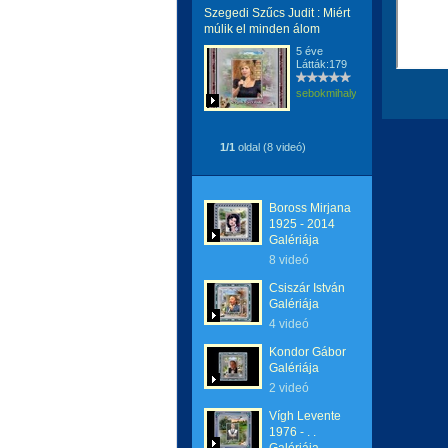
Szegedi Szűcs Judit : Miért
múlik el minden álom
5 éve
Látták:179
sebokmihaly1961
1/1
oldal (8 videó)
Boross Mirjana
1925 - 2014
Galériája
8 videó
Csiszár István
Galériája
4 videó
Kondor Gábor
Galériája
2 videó
Vígh Levente
1976 - . .