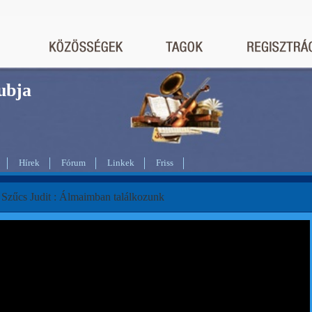
bja
Hírek
Fórum
Linkek
Friss
 Szűcs Judit : Álmaimban találkozunk