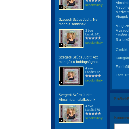
Álmaimb
sebokmihaly1961
Megpihen
A szívem
Virágok 
Szegedi Szűcs Judit : Ne
mondja senkinek
A legsze
A virágo
3 éve
Látták:141
/:Miénk 
S a lelk
sebokmihaly1961
Címkék:
Szegedi Szűcs Judit : Azt
Kategóri
mondják a boldogságnak
Feltöltöt
4 éve
Látták:172
Látta 16
sebokmihaly1961
Szegedi Szűcs Judit :
Értékeld
Álmaimban találkozunk
4 éve
Látták:170
Komment
sebokmihaly1961