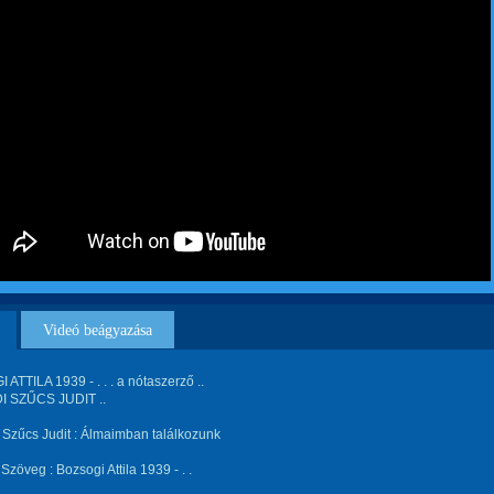
Videó beágyazása
ATTILA 1939 - . . . a nótaszerző ..
 SZŰCS JUDIT ..
Szűcs Judit : Álmaimban találkozunk
Szöveg : Bozsogi Attila 1939 - . .