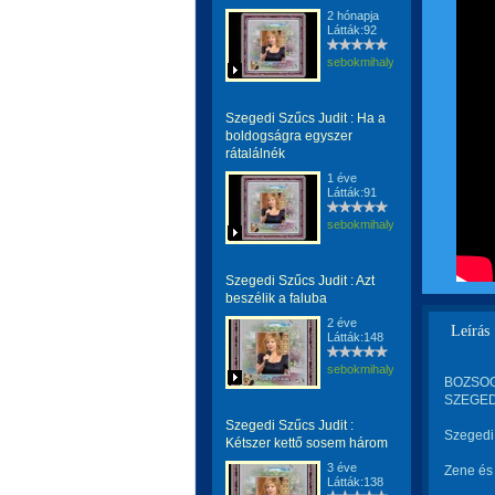
2 hónapja
Látták:92
sebokmihaly1961
Szegedi Szűcs Judit : Ha a
boldogságra egyszer
rátalálnék
1 éve
Látták:91
sebokmihaly1961
Szegedi Szűcs Judit : Azt
beszélik a faluba
2 éve
Leírás
Látták:148
sebokmihaly1961
BOZSOGI 
SZEGEDI
Szegedi Szűcs Judit :
Szegedi 
Kétszer kettő sosem három
3 éve
Zene és 
Látták:138