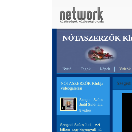
NÓTASZERZŐK Klu
Nyitó
Tagok
Képek
Videók
Szegedi
NÓTASZERZŐK Klubja
videógalériái
Szegedi Szűcs
Judit Galériája
8 videó
Szegedi Szűcs Judit : Azt
hittem hogy kigyógyult már